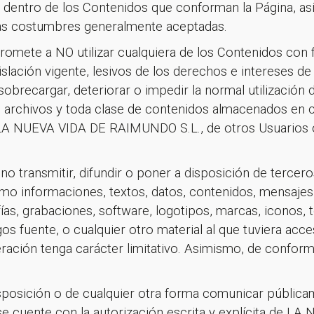
ar dentro de los Contenidos que conforman la Página, a
nas costumbres generalmente aceptadas.
romete a NO utilizar cualquiera de los Contenidos con fi
islación vigente, lesivos de los derechos e intereses de
 sobrecargar, deteriorar o impedir la normal utilización 
 archivos y toda clase de contenidos almacenados en c
 LA NUEVA VIDA DE RAIMUNDO S.L., de otros Usuarios o
o transmitir, difundir o poner a disposición de tercero
omo informaciones, textos, datos, contenidos, mensajes,
ías, grabaciones, software, logotipos, marcas, iconos, t
gos fuente, o cualquier otro material al que tuviera acc
ración tenga carácter limitativo. Asimismo, de conformi
s por suscribirte a nuestra new
disposición o de cualquier otra forma comunicar públic
e cuente con la autorización escrita y explícita de L