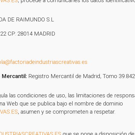
VAS.ES
, procede a comunicarles los datos identificativ
DA DE RAIMUNDO S.L
22 CP: 28014 MADRID
la@factoriadeindustriascreativas.es
o Mercantil:
Registro Mercantil de Madrid, Tomo 39.842
a las condiciones de uso, las limitaciones de responsa
gina Web que se publica bajo el nombre de dominio
VAS.ES
, asumen y se comprometen a respetar.
USTRIASCREATIVAS.ES
que se pone a disposición de