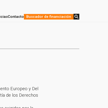
icias
Contacto
Buscador de financiación
stratégica y Financiación
de proyectos
mento Europeo y Del
tía de los Derechos