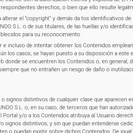
¡Gracias por suscribirte a nuestra newsletter!
rrespondientes derechos, o bien que ello resulte legal
Ir a la home
alterar el “copyright” y demás da tos identificativos de 
.L. o de sus titulares, de las huellas y/o identificad
ablecidos para su reconocimiento.
r e incluso de intentar obtener los Contenidos emplean
gún los casos, se hayan puesto a su disposición a este 
eb donde se encuentren los Contenidos o, en general, 
siempre que no entrañen un riesgo de daño o inutilizaci
 signos distintivos de cualquier clase que aparecen e
O S.L. o, en su caso, de terceros que han autorizado
 Portal y/o a los Contenidos atribuya al Usuario derec
 signos distintivos, y sin que puedan entenderse cedid
ten o puedan existir sobre dichos Contenidos. De igua