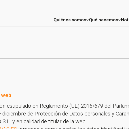
Quiénes somos
Qué hacemos
Not
Factoría
Consultoría E
Mentores y profesores
Aceleración 
Proyectos
FIC Madrid
Entidades colaboradoras
o web
ión estipulado en Reglamento (UE) 2016/679 del Parla
e diciembre de Protección de Datos personales y Garan
L. y en calidad de titular de la web