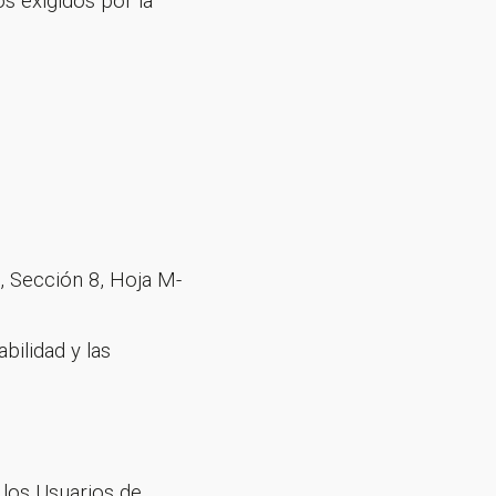
os exigidos por la
, Sección 8, Hoja M-
bilidad y las
 los Usuarios de