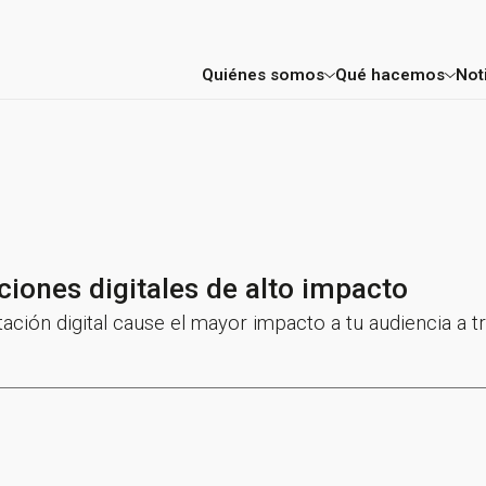
Quiénes somos
Qué hacemos
Not
Factoría
Consultoría E
Mentores y profesores
Aceleración 
Proyectos
FIC Madrid
ciones digitales de alto impacto
Entidades colaboradoras
ción digital cause el mayor impacto a tu audiencia a t