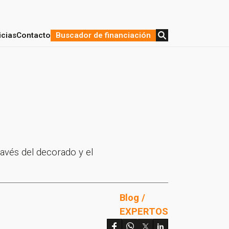
icias
Contacto
Buscador de financiación
stratégica y Financiación
de proyectos
ravés del decorado y el
Blog /
EXPERTOS