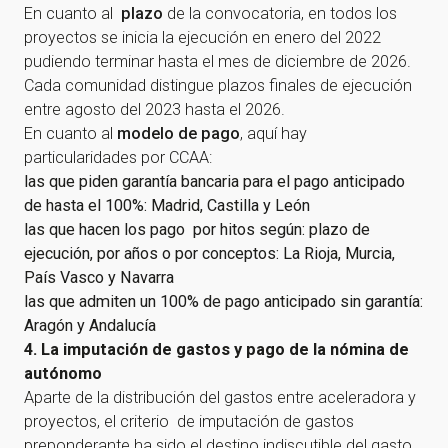
En cuanto al
plazo
de la convocatoria, en todos los
proyectos se inicia la ejecución en enero del 2022
pudiendo terminar hasta el mes de diciembre de 2026.
Cada comunidad distingue plazos finales de ejecución
entre agosto del 2023 hasta el 2026.
En cuanto al
modelo de pago
, aquí hay
particularidades por CCAA:
¡Gracias por suscribirte a
las que piden garantía bancaria para el pago anticipado
de hasta el 100%: Madrid, Castilla y León
nuestra newsletter!
las que hacen los pago por hitos según: plazo de
ejecución, por años o por conceptos: La Rioja, Murcia,
¡Gracias por suscribirte a nuestra newsletter!
País Vasco y Navarra
las que admiten un 100% de pago anticipado sin garantía:
Aragón y Andalucía
Ir a la home
4. La imputación de gastos y pago de la nómina de
autónomo
Aparte de la distribución del gastos entre aceleradora y
proyectos, el criterio de imputación de gastos
preponderante ha sido el destino indiscutible del gasto