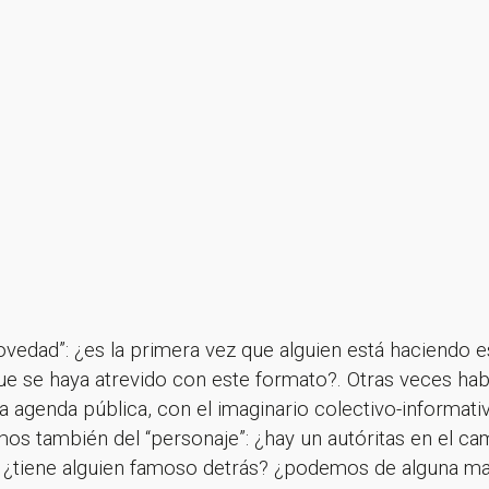
vedad”: ¿es la primera vez que alguien está haciendo es
e se haya atrevido con este formato?. Otras veces hab
la agenda pública, con el imaginario colectivo-informa
s por suscribirte a nuestra new
s también del “personaje”: ¿hay un autóritas en el c
 ¿tiene alguien famoso detrás? ¿podemos de alguna man