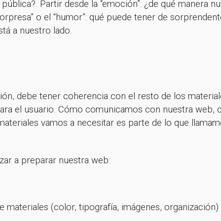
¡Gracias por suscribirte a nuestra newsletter!
 pública?. Partir desde la “emoción”: ¿de qué manera 
sorpresa” o el “humor”: qué puede tener de sorprendente
Ir a la home
tá a nuestro lado.
ón, debe tener coherencia con el resto de los material
va para el usuario. Cómo comunicamos con nuestra web, 
ateriales vamos a necesitar es parte de lo que llama
zar a preparar nuestra web:
e materiales (color, tipografía, imágenes, organización)