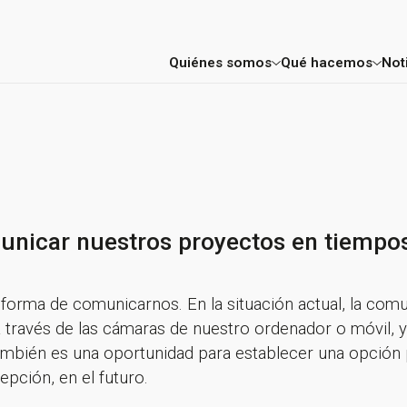
Quiénes somos
Qué hacemos
Not
Factoría
Consultoría E
Mentores y profesores
Aceleración 
Proyectos
FIC Madrid
unicar nuestros proyectos en tiempo
Entidades colaboradoras
 forma de comunicarnos. En la situación actual, la com
 a través de las cámaras de nuestro ordenador o móvil,
también es una oportunidad para establecer una opción p
epción, en el futuro.