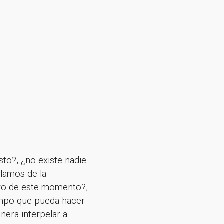
to?, ¿no existe nadie
lamos de la
tivo de este momento?,
sletter!
ampo que pueda hacer
era interpelar a