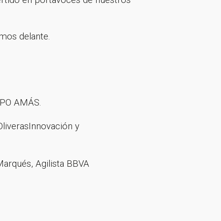
ertido en portavoces de nuestros
emos delante.
RUPO AMÁS.
 OliverasInnovación y
Marqués, Agilista BBVA