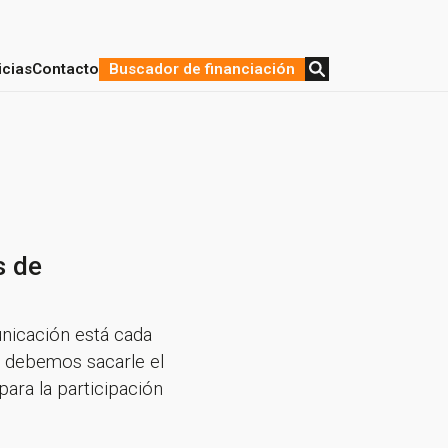
icias
Contacto
Buscador de financiación
stratégica y Financiación
de proyectos
s de
unicación está cada
 y debemos sacarle el
ara la participación