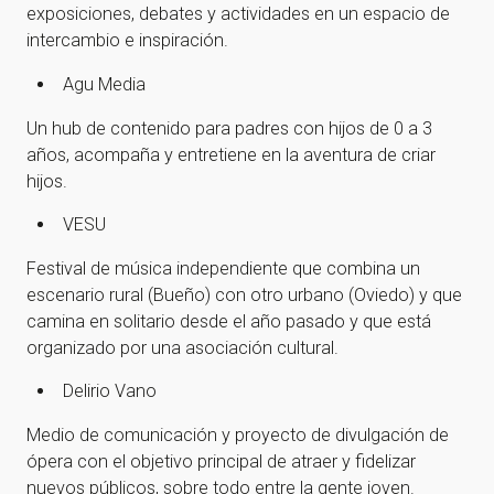
exposiciones, debates y actividades en un espacio de
intercambio e inspiración.
¡Gracias por suscribirte a
Agu Media
nuestra newsletter!
Un hub de contenido para padres con hijos de 0 a 3
años, acompaña y entretiene en la aventura de criar
hijos.
¡Gracias por suscribirte a nuestra newsletter!
VESU
Ir a la home
Festival de música independiente que combina un
escenario rural (Bueño) con otro urbano (Oviedo) y que
camina en solitario desde el año pasado y que está
organizado por una asociación cultural.
Delirio Vano
Medio de comunicación y proyecto de divulgación de
ópera con el objetivo principal de atraer y fidelizar
nuevos públicos, sobre todo entre la gente joven.