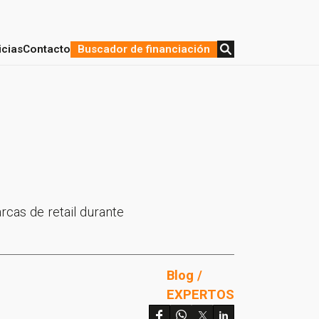
icias
Contacto
Buscador de financiación
stratégica y Financiación
de proyectos
cas de retail durante
Blog /
EXPERTOS