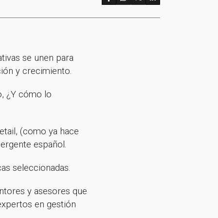
ativas se unen para
ión y crecimiento.
o, ¿Y cómo lo
retail, (como ya hace
mergente español.
as seleccionadas.
entores y asesores que
 expertos en gestión
.