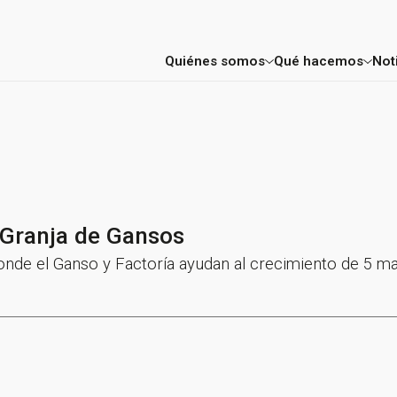
Quiénes somos
Qué hacemos
Not
Factoría
Consultoría E
Mentores y profesores
Aceleración 
Proyectos
FIC Madrid
 Granja de Gansos
Entidades colaboradoras
de el Ganso y Factoría ayudan al crecimiento de 5 mar