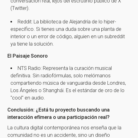
conversación real, lejos del escrutinio público de X
(Twitter).
Reddit: La biblioteca de Alejandría de lo hiper-
específico. Si tienes una duda sobre una planta de
interior o un error de código, alguien en un subreddit
¡Gracias por suscribirte a
ya tiene la solución.
nuestra newsletter!
El Paisaje Sonoro
NTS Radio: Representa la curación musical
¡Gracias por suscribirte a nuestra newsletter!
definitiva. Sin radiofórmulas, solo melómanos
compartiendo música de vanguardia desde Londres,
Ir a la home
Los Ángeles o Shanghái. Es el estándar de oro de lo
"cool" en audio.
Conclusión: ¿Está tu proyecto buscando una
interacción efímera o una participación real?
La cultura digital contemporánea nos enseña que la
comunidad no es un accidente, sino un diseño