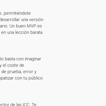
e, permitiéndote
desarrollar una versión
suario. Un buen MVP es
o en una lección barata
 No basta con imaginar
 y el coste de
o de prueba, error y
atizar con tu público
ctor de las ICC. Te