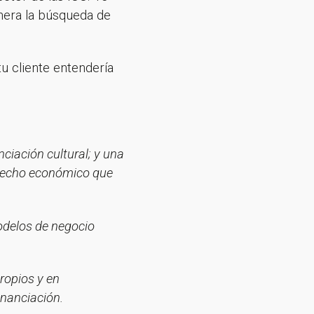
nera la búsqueda de
u cliente entendería
sletter!
nciación cultural; y una
 hecho económico que
odelos de negocio
ropios y en
inanciación.