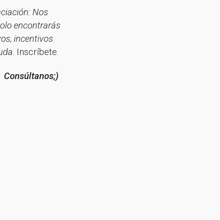
nciación: Nos
 solo encontrarás
os, incentivos
yuda.
Inscríbete.
?
Consúltanos;)