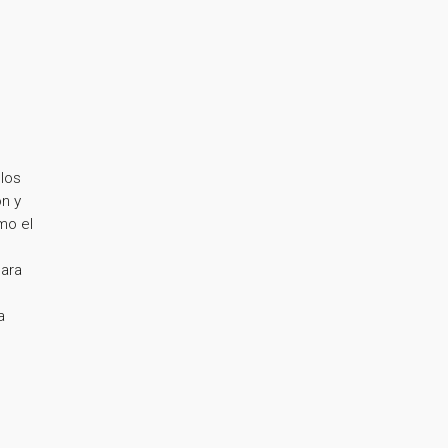
los
on y
mo el
o
para
a