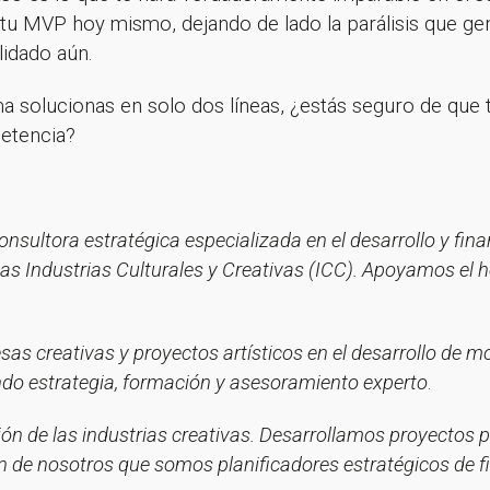
 tu MVP hoy mismo, dejando de lado la parálisis que ge
lidado aún.
a solucionas en solo dos líneas, ¿estás seguro de que t
petencia?
s por suscribirte a nuestra new
nsultora estratégica especializada en el desarrollo y fina
as Industrias Culturales y Creativas (ICC). Apoyamos el
¡Gracias por suscribirte a nuestra newsletter!
 creativas y proyectos artísticos en el desarrollo de m
Ir a la home
ando estrategia, formación y asesoramiento experto
.
n de las industrias creativas. Desarrollamos proyectos p
en de nosotros que somos planificadores estratégicos de f