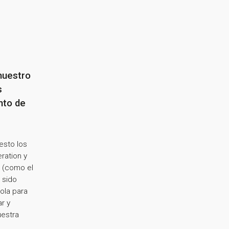
 nuestro
s
nto de
esto los
ration y
 (como el
 sido
ola para
r y
uestra