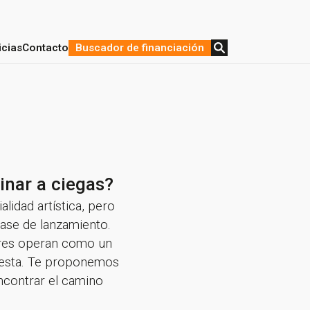
icias
Contacto
Buscador de financiación
stratégica y Financiación
de proyectos
inar a ciegas?
idad artística, pero
fase de lanzamiento.
ores operan como un
puesta. Te proponemos
encontrar el camino