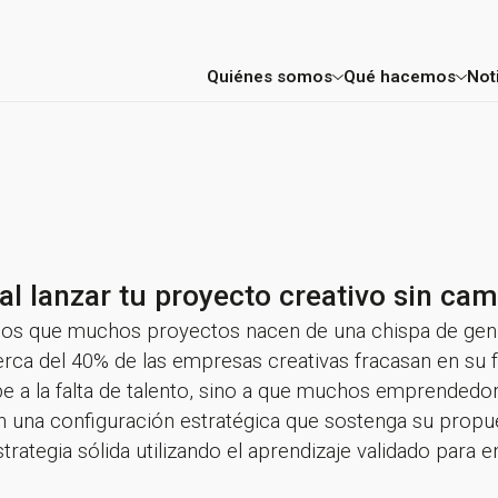
Quiénes somos
Qué hacemos
Not
Factoría
Consultoría E
Mentores y profesores
Aceleración 
Proyectos
FIC Madrid
l lanzar tu proyecto creativo sin cam
Entidades colaboradoras
os que muchos proyectos nacen de una chispa de genial
erca del 40% de las empresas creativas fracasan en su 
e a la falta de talento, sino a que muchos emprended
 sin una configuración estratégica que sostenga su pro
rategia sólida utilizando el aprendizaje validado para 