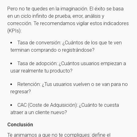
Pero no te quedes en la imaginación. El éxito se basa
¡Gracias por suscribirte a
en un ciclo infinito de prueba, error, análisis y
corrección. Te recomendamos vigilar estos indicadores
nuestra newsletter!
(KPIs):
Tasa de conversión: ¿Cuántos de los que te ven
¡Gracias por suscribirte a nuestra newsletter!
terminan comprando o registrándose?
Ir a la home
Tasa de adopción: ¿Cuántos usuarios empiezan a
usar realmente tu producto?
Retención: ¿Tus usuarios vuelven o se van para no
regresar?
CAC (Coste de Adquisición): ¿Cuánto te cuesta
atraer a un cliente nuevo?
Conclusión
Te animamos a que no te compliques: define el