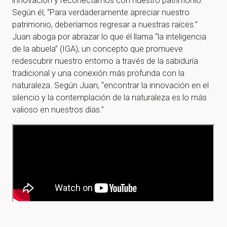
innovación y reconectarnos con nuestro patrimonio.
Según él, “Para verdaderamente apreciar nuestro
patrimonio, deberíamos regresar a nuestras raíces.”
¡Gracias por suscribirte a
Juan aboga por abrazar lo que él llama “la inteligencia
nuestra newsletter!
de la abuela” (IGA), un concepto que promueve
redescubrir nuestro entorno a través de la sabiduría
tradicional y una conexión más profunda con la
¡Gracias por suscribirte a nuestra newsletter!
naturaleza. Según Juan, “encontrar la innovación en el
silencio y la contemplación de la naturaleza es lo más
Ir a la home
valioso en nuestros días.”