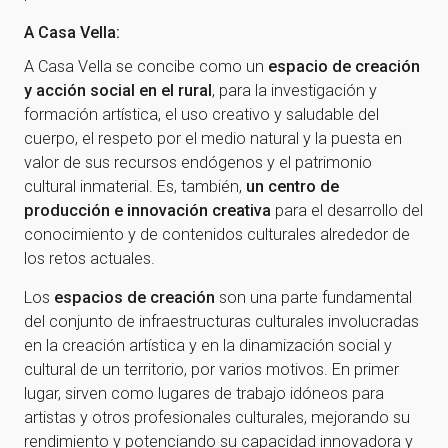
A Casa Vella:
A Casa Vella se concibe como un
espacio de creación
y acción social en el rural
, para la investigación y
formación artística, el uso creativo y saludable del
cuerpo, el respeto por el medio natural y la puesta en
valor de sus recursos endógenos y el patrimonio
cultural inmaterial. Es, también,
un centro de
¡Gracias por suscribirte a
producción e innovación creativa
para el desarrollo del
conocimiento y de contenidos culturales alrededor de
nuestra newsletter!
los retos actuales.
Los
espacios de creación
son una parte fundamental
¡Gracias por suscribirte a nuestra newsletter!
del conjunto de infraestructuras culturales involucradas
en la creación artística y en la dinamización social y
Ir a la home
cultural de un territorio, por varios motivos. En primer
lugar, sirven como lugares de trabajo idóneos para
artistas y otros profesionales culturales, mejorando su
rendimiento y potenciando su capacidad innovadora y