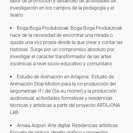
labor de promoción y desarrollo de actividades de
investigación en los campos de la pedagogía y el
teatro.
Boga-Boga Produkzioak: Boga-Boga Produkzioak
nace de la necesidad de encontrar una mirada o
quizás una voz propia desde la que crear y contar las
historias. Surge por un compromiso absoluto por
investigar el carácter transformador de las artes
escénicas a nivel socio-educativo y comunitario.
Estudio de Animación en Artajona: Estudio de
Animación Stop-Motion para la co-producción del
largometraje If I die (Se eu morrer) y la producción
audiovisual, actividades formativas y residencias
técnicas y artísticas a partir del proyecto ARTAJONA
LAB.
¡Gracias por suscribirte a
Amaia Aizpun: Arte digital. Residencias artísticas.
nuestra newsletter!
Escuela de pintura, diseño gráfico y proyectos