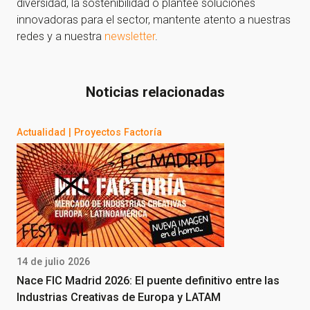
diversidad, la sostenibilidad o plantee soluciones
innovadoras para el sector, mantente atento a nuestras
redes y a nuestra
newsletter
.
¡Gracias por suscribirte a
Noticias relacionadas
nuestra newsletter!
Actualidad
|
Proyectos Factoría
¡Gracias por suscribirte a nuestra newsletter!
Ir a la home
14 de julio 2026
Nace FIC Madrid 2026: El puente definitivo entre las
Industrias Creativas de Europa y LATAM