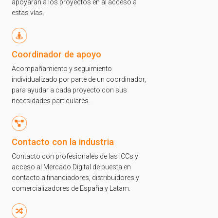
apoyarán a los proyectos en al acceso a
estas vías.
Coordinador de apoyo
Acompañamiento y seguimiento
individualizado por parte de un coordinador,
¡Gracias por suscribirte a
para ayudar a cada proyecto con sus
necesidades particulares.
nuestra newsletter!
¡Gracias por suscribirte a nuestra newsletter!
Contacto con la industria
Contacto con profesionales de las ICCs y
Ir a la home
acceso al Mercado Digital de puesta en
contacto a financiadores, distribuidores y
comercializadores de España y Latam.