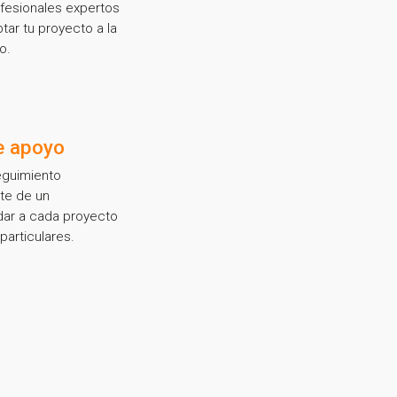
fesionales expertos
tar tu proyecto a la
o.
e apoyo
guimiento
rte de un
dar a cada proyecto
articulares.
sletter!