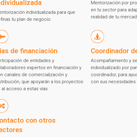
ndividualizada
Mentorización por pro
en tu sector para adap
ntorización individualizada para que
realidad de tu mercad
finas tu plan de negocio.
ías de financiación
Coordinador d
rticipación de entidades y
Acompañamiento y se
laboradores expertos en financiación y
individualizado por pa
n canales de comercialización y
coordinador, para ayu
stribución, que apoyarán a los proyectos
con sus necesidades p
 al acceso a estas vías.
s por suscribirte a nuestra new
ontacto con otros
ectores