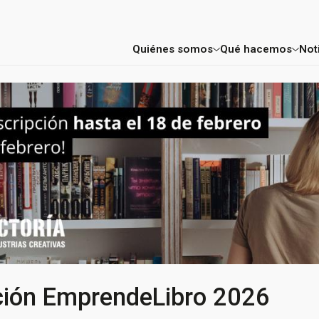
Quiénes somos
Qué hacemos
Not
Factoría
Consultoría E
Mentores y profesores
Aceleración 
Proyectos
FIC Madrid
Entidades colaboradoras
ción EmprendeLibro 2026