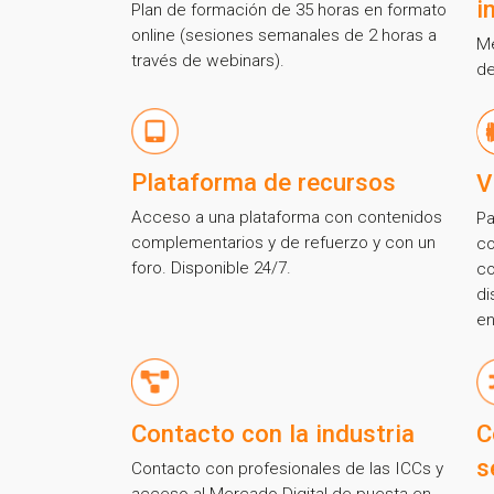
i
Plan de formación de 35 horas en formato
online (sesiones semanales de 2 horas a
Me
través de webinars).
de
Plataforma de recursos
V
Acceso a una plataforma con contenidos
Pa
complementarios y de refuerzo y con un
co
foro. Disponible 24/7.
co
di
en
¡Gracia
C
Contacto con la industria
s
Contacto con profesionales de las ICCs y