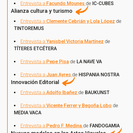
Entrevista a
Facundo Mounes
de
IC-CUBES
Alianza cultura y turismo
¡Gracias por suscribirte a
Entrevista a
Clemente Cebrián y Lola López
de
TINTOREMUS
nuestra newsletter!
Entrevista a
Yanisbel Victoria Martínez
de
¡Gracias por suscribirte a nuestra newsletter!
TÍTERES ETCÉTERA
Entrevista a
Pepe Pisa
de
LA NAVE VA
Ir a la home
Entrevista a
Juan Ayres
de
HISPANIA NOSTRA
Innovación Editorial
Entrevista a
Adolfo Ibañez
de
BAUKUNST
Entrevista a
Vicente Ferrer y Begoña Lobo
de
MEDIA VACA
Entrevista a
Pedro F. Medina
de
FANDOGAMIA