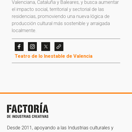
Valenciana, Cataluña y Baleares, y busca aumentar
el impacto social, territorial y sectorial de las
residencias, promoviendo una nueva lógica de
producción cultural más sostenible y arraigada
localmente.
¡Gracias por suscribirte a
Teatro de lo Inestable de Valencia
nuestra newsletter!
¡Gracias por suscribirte a nuestra newsletter!
Ir a la home
Desde 2011, apoyando a las Industrias culturales y