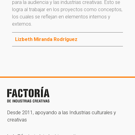
para la audiencia y las industrias creativas. Esto se
logra al trabajar en los proyectos como conceptos,
los cuales se reflejan en elementos internos y
externos.
¡Gracias por suscribirte a
Lizbeth Miranda Rodríguez
nuestra newsletter!
¡Gracias por suscribirte a nuestra newsletter!
Ir a la home
Desde 2011, apoyando a las Industrias culturales y
creativas