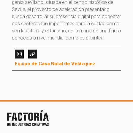
genio sevillano, situada en el centro histórico de
Sevilla, el proyecto de aceleración presentado
busca desarrollar su presencia digital para conectar
dos sectores tan importantes para la ciudad como
son la cultura y el turismo, de la mano de una figura
conocida a nivel mundial como es el pintor.
¡Gracias por suscribirte a
nuestra newsletter!
Equipo de Casa Natal de Velázquez
¡Gracias por suscribirte a nuestra newsletter!
Ir a la home