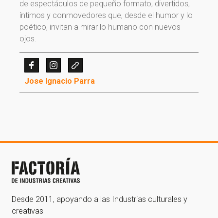
de espectáculos de pequeño formato, divertidos,
íntimos y conmovedores que, desde el humor y lo
poético, invitan a mirar lo humano con nuevos
ojos.
¡Gracias por suscribirte a
Jose Ignacio Parra
nuestra newsletter!
¡Gracias por suscribirte a nuestra newsletter!
Ir a la home
Desde 2011, apoyando a las Industrias culturales y
creativas