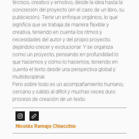
técnico, creativo y emotivo, desde la idea hasta la
concreción del proyecto (en el caso de un libro, su
publicación). Tiene un enfoque orgánico, lo que
significa que se trabaja de manera flexible y
creativa, teniendo en cuenta los ritmos y
necesidades del autor y del propio proyecto,
dejándolo crecer y evolucionar. Y se organiza
como un proyecto, pensando en profundidad lo
que hacemos y cómo lo hacemos, teniendo en
cuenta el texto desde una perspectiva global y
multidisciplinar.
¡Gracias por suscribirte a
Pero sobre todo es un acompañamiento humano,
cercano y cálido al difícil y muchas veces duro
nuestra newsletter!
proceso de creación de un texto.
¡Gracias por suscribirte a nuestra newsletter!
Nicolás Ramajo Chiacchio
Ir a la home