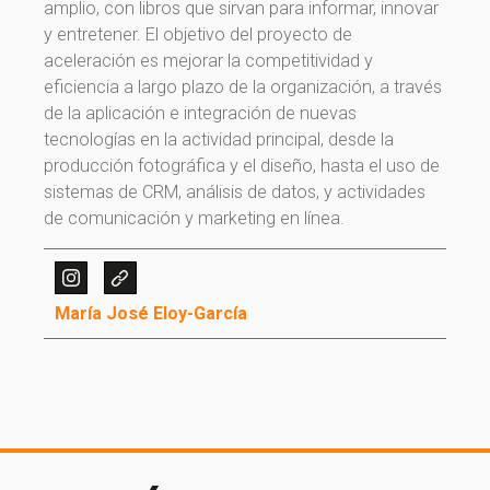
amplio, con libros que sirvan para informar, innovar
y entretener. El objetivo del proyecto de
aceleración es mejorar la competitividad y
eficiencia a largo plazo de la organización, a través
de la aplicación e integración de nuevas
tecnologías en la actividad principal, desde la
producción fotográfica y el diseño, hasta el uso de
sistemas de CRM, análisis de datos, y actividades
de comunicación y marketing en línea.
¡Gracias por suscribirte a
nuestra newsletter!
María José Eloy-García
¡Gracias por suscribirte a nuestra newsletter!
Ir a la home