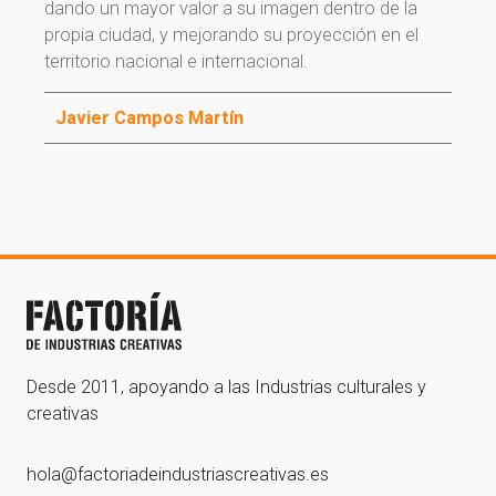
dando un mayor valor a su imagen dentro de la
propia ciudad, y mejorando su proyección en el
territorio nacional e internacional.
Javier Campos Martín
¡Gracias por suscribirte a
nuestra newsletter!
¡Gracias por suscribirte a nuestra newsletter!
Ir a la home
Desde 2011, apoyando a las Industrias culturales y
creativas
hola@factoriadeindustriascreativas.es