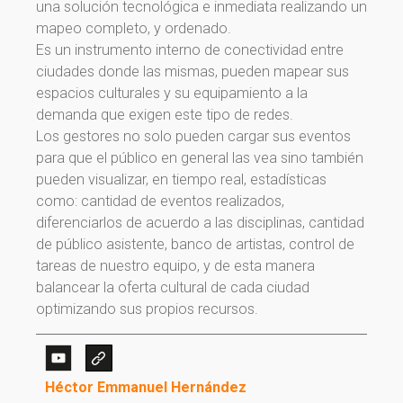
una solución tecnológica e inmediata realizando un
mapeo completo, y ordenado.
Es un instrumento interno de conectividad entre
ciudades donde las mismas, pueden mapear sus
espacios culturales y su equipamiento a la
demanda que exigen este tipo de redes.
Los gestores no solo pueden cargar sus eventos
para que el público en general las vea sino también
pueden visualizar, en tiempo real, estadísticas
como: cantidad de eventos realizados,
diferenciarlos de acuerdo a las disciplinas, cantidad
de público asistente, banco de artistas, control de
¡Gracias por suscribirte a
tareas de nuestro equipo, y de esta manera
nuestra newsletter!
balancear la oferta cultural de cada ciudad
optimizando sus propios recursos.
¡Gracias por suscribirte a nuestra newsletter!
Ir a la home
Héctor Emmanuel Hernández