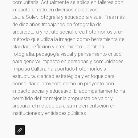
comunitaria. Actualmente se aplica en talleres con
impacto directo en diversos colectivos.
Laura Soler, fotógrafa y educadora visual. Tras más
de diez años trabajando en fotografía de
arquitectura y retrato social, crea Fotomorfosis, un
método que utiliza la imagen como herramienta de
claridad, reflexión y crecimiento. Combina
fotografía, pedagogía visual y pensamiento crítico
para generar impacto en personas y comunidades.
Impulsa Cultura ha aportado Fotomorfosis
estructura, claridad estratégica y enfoque para
consolidar el proyecto como un proyecto con
¡Gracias por suscribirte a
impacto social y educativo. El acompañamiento ha
permitido definir mejor la propuesta de valor y
nuestra newsletter!
preparar el método para su implementación en
instituciones y entidades públicas
¡Gracias por suscribirte a nuestra newsletter!
Ir a la home