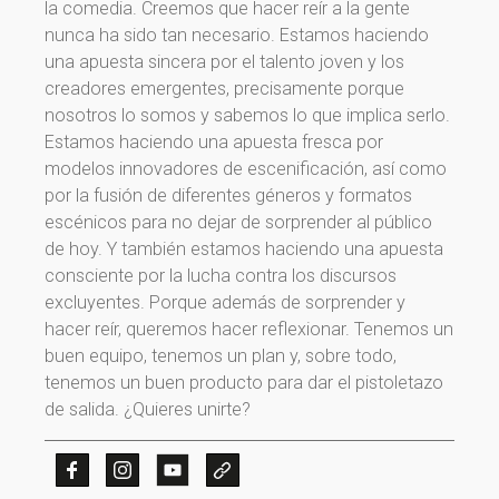
la comedia. Creemos que hacer reír a la gente
nunca ha sido tan necesario. Estamos haciendo
una apuesta sincera por el talento joven y los
creadores emergentes, precisamente porque
nosotros lo somos y sabemos lo que implica serlo.
Estamos haciendo una apuesta fresca por
modelos innovadores de escenificación, así como
por la fusión de diferentes géneros y formatos
escénicos para no dejar de sorprender al público
de hoy. Y también estamos haciendo una apuesta
consciente por la lucha contra los discursos
excluyentes. Porque además de sorprender y
¡Gracias por suscribirte a
hacer reír, queremos hacer reflexionar. Tenemos un
buen equipo, tenemos un plan y, sobre todo,
nuestra newsletter!
tenemos un buen producto para dar el pistoletazo
de salida. ¿Quieres unirte?
¡Gracias por suscribirte a nuestra newsletter!
Ir a la home