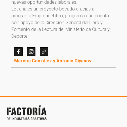
nuevas oportunidades laborales.
Letraria es un proyecto becado gracias al
programa EmprendeLibro, programa que cuenta
con apoyo de la Dirección General del Libro y
Fomento de la Lectura del Ministerio de Cultura y
Deporte.
¡Gracias por suscribirte a
nuestra newsletter!
Marcos González y Antonio Diyanov
¡Gracias por suscribirte a nuestra newsletter!
Ir a la home