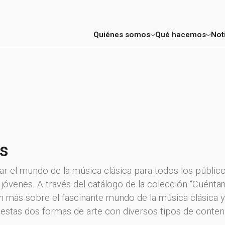
Quiénes somos
Qué hacemos
Not
Factoría
Consultoría E
Mentores y profesores
Aceleración 
Proyectos
FIC Madrid
Entidades colaboradoras
es
r el mundo de la música clásica para todos los públi
s jóvenes. A través del catálogo de la colección “Cuén
 más sobre el fascinante mundo de la música clásica y 
 estas dos formas de arte con diversos tipos de conten