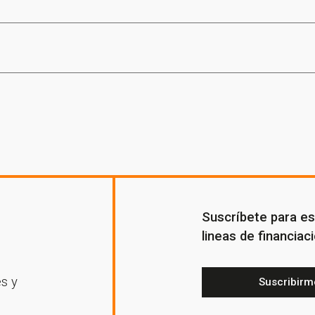
s por suscribirte a nuestra new
¡Gracias por suscribirte a nuestra newsletter!
Ir a la home
Suscríbete para est
lineas de financiaci
es y
Suscribirm