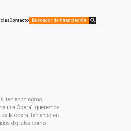
icias
Contacto
Buscador de financiación
stratégica y Financiación
de proyectos
cos, teniendo como
tame una Ópera”, queremos
de la ópera, teniendo en
idos digitales como