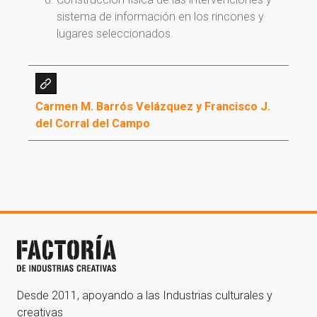
¡Gracias por suscribirte a nuestra newsletter!
sistema de información en los rincones y
lugares seleccionados.
Ir a la home
Carmen M. Barrós Velázquez y Francisco J.
del Corral del Campo
Desde 2011, apoyando a las Industrias culturales y
creativas