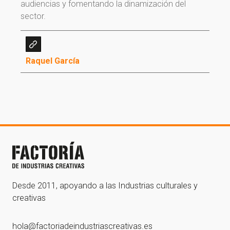
audiencias y fomentando la dinamización del
sector.
¡Gracias por suscribirte a
Raquel García
nuestra newsletter!
¡Gracias por suscribirte a nuestra newsletter!
Ir a la home
Desde 2011, apoyando a las Industrias culturales y
creativas
hola@factoriadeindustriascreativas.es