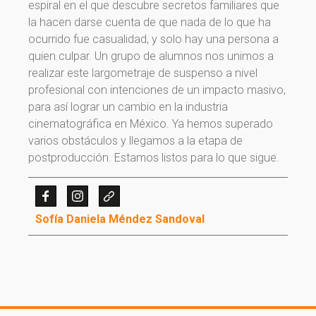
espiral en el que descubre secretos familiares que
la hacen darse cuenta de que nada de lo que ha
ocurrido fue casualidad, y solo hay una persona a
quien culpar. Un grupo de alumnos nos unimos a
realizar este largometraje de suspenso a nivel
profesional con intenciones de un impacto masivo,
para así lograr un cambio en la industria
cinematográfica en México. Ya hemos superado
varios obstáculos y llegamos a la etapa de
¡Gracias por suscribirte a
postproducción. Estamos listos para lo que sigue.
nuestra newsletter!
¡Gracias por suscribirte a nuestra newsletter!
Sofía Daniela Méndez Sandoval
Ir a la home