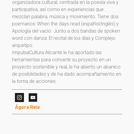
organizadora cultural, centrada en la poesía viva y
participativa, así como en experiencias que
mezclan palabra, música y movimiento. Tiene dos
poemarios: When the days read (español/inglés) y
Apología del vacío. Junto a dos bandas de spoken
word con danza: El recital de los días y Complejo
arquetipo.
ImpulsaCultura Alicante le ha aportado las
herramientas para convertir su proyecto en un
proyecto sostenible y real, le ha abierto un abanico
¡Gracias por suscribirte a
de posibilidades y de ha dado acompañamiento en
la toma de acciones.
nuestra newsletter!
¡Gracias por suscribirte a nuestra newsletter!
Ágora Reix
Ir a la home