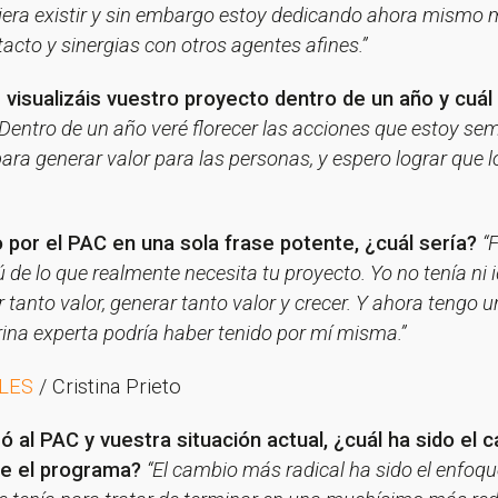
pudiera existir y sin embargo estoy dedicando ahora mism
acto y sinergias con otros agentes afines.”
 visualizáis vuestro proyecto dentro de un año y cuál
Dentro de un año veré florecer las acciones que estoy s
ara generar valor para las personas, y espero lograr que 
 por el PAC en una sola frase potente, ¿cuál sería?
“
e lo que realmente necesita tu proyecto. Yo no tenía ni i
r tanto valor, generar tanto valor y crecer. Y ahora tengo 
ina experta podría haber tenido por mí misma.”
ALES
/ Cristina Prieto
s por suscribirte a nuestra new
 al PAC y vuestra situación actual, ¿cuál ha sido el 
nte el programa?
“El cambio más radical ha sido el enfoqu