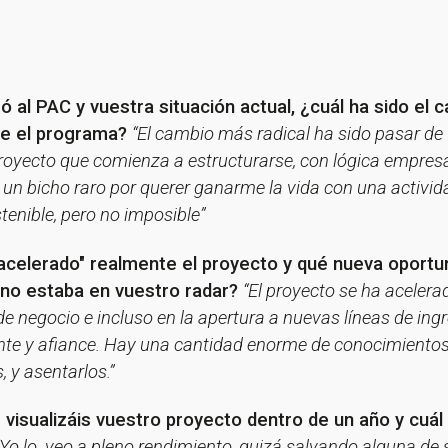
 al PAC y vuestra situación actual, ¿cuál ha sido el 
nte el programa?
“El cambio más radical ha sido pasar de
oyecto que comienza a estructurarse, con lógica empresar
oy un bicho raro por querer ganarme la vida con una activi
tenible, pero no imposible”
"acelerado" realmente el proyecto y qué nueva oportu
 no estaba en vuestro radar?
“El proyecto se ha acelera
e negocio e incluso en la apertura a nuevas líneas de ing
te y afiance. Hay una cantidad enorme de conocimientos
, y asentarlos.”
 visualizáis vuestro proyecto dentro de un año y cuál
“Yo lo veo a pleno rendimiento, quizá salvando alguna de 