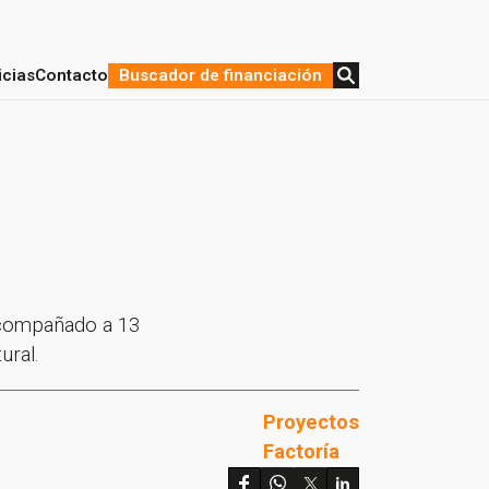
icias
Contacto
Buscador de financiación
stratégica y Financiación
de proyectos
acompañado a 13
ural.
Proyectos
Factoría