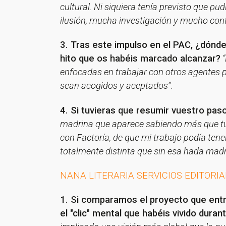
cultural. Ni siquiera tenía previsto que 
ilusión, mucha investigación y mucho cont
3. Tras este impulso en el PAC, ¿dónde
hito que os habéis marcado alcanzar?
“
enfocadas en trabajar con otros agentes p
sean acogidos y aceptados”.
4. Si tuvieras que resumir vuestro paso
madrina que aparece sabiendo más que tú d
con Factoría, de que mi trabajo podía tene
totalmente distinta que sin esa hada madr
NANA LITERARIA SERVICIOS EDITORI
¡Gracia
1. Si comparamos el proyecto que entró
el "clic" mental que habéis vivido dura