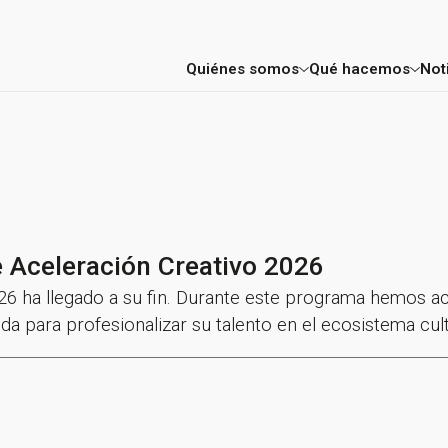
Quiénes somos
Qué hacemos
Not
Factoría
Consultoría E
Mentores y profesores
Aceleración 
Proyectos
FIC Madrid
 Aceleración Creativo 2026
Entidades colaboradoras
26 ha llegado a su fin. Durante este programa hemos 
da para profesionalizar su talento en el ecosistema cult