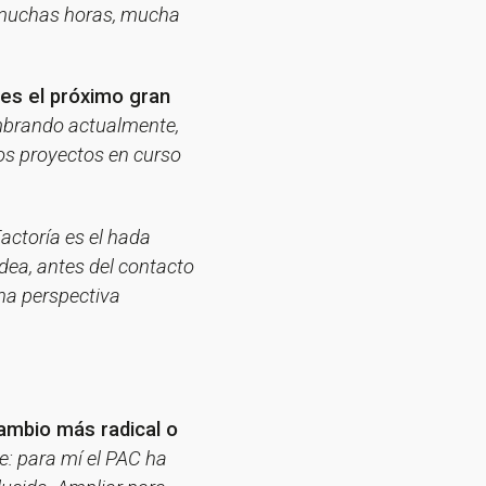
o muchas horas, mucha
 es el próximo gran
embrando actualmente,
los proyectos en curso
Factoría es el hada
dea, antes del contacto
una perspectiva
sletter!
cambio más radical o
e: para mí el PAC ha