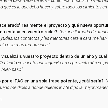
¡Gracias por suscribirte a nuestra newsletter!
e tenía para tratar de terminar en una muchísimo más re
o qué es lo que debo hacer y sobre todo, los cimientos en
Ir a la home
"acelerado" realmente el proyecto y qué nueva oportu
s no estaba en vuestro radar?
“Es una llamada de atenc
 ayudas, los contactos y las mentorías cara a cara me h
nía ni la más remota idea.”
 visualizáis vuestro proyecto dentro de un año y cuál
Teniendo en cuenta que ingresé con el proyecto aún en pa
 buen paso.”
o por el PAC en una sola frase potente, ¿cuál sería?
“
ego me dices a dónde quieres ir y te digo la mejor manera
n