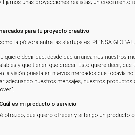
fijarnos unas proyecciones realistas, un crecimiento r
 mercados para tu proyecto creativo
 como la pólvora entre las startups es: PIENSA GLOBA
L quiere decir que, desde que arrancamos nuestros mo
ables y que tienen que crecer. Esto quiere decir, que 
n la visión puesta en nuevos mercados que todavía 
jar adecuando nuestros mensajes, nuestros productos o
over”.
 Cuál es mi producto o servicio
 ofrezco, qué quiero ofrecer y si tengo un producto o 
s por suscribirte a nuestra new