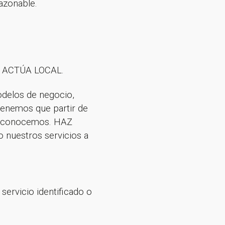
azonable.
L, ACTÚA LOCAL.
delos de negocio,
tenemos que partir de
no conocemos. HAZ
 nuestros servicios a
servicio identificado o
sletter!