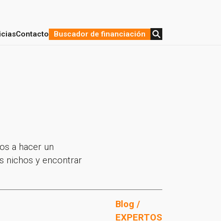
icias
Contacto
Buscador de financiación
stratégica y Financiación
de proyectos
os a hacer un
s nichos y encontrar
Blog /
EXPERTOS