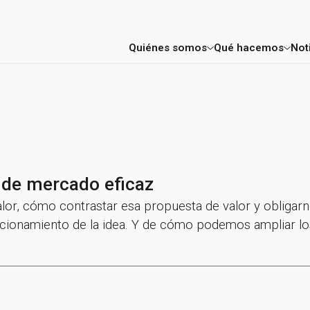
Quiénes somos
Qué hacemos
Not
Factoría
Consultoría E
Mentores y profesores
Aceleración 
Proyectos
FIC Madrid
s de mercado eficaz
Entidades colaboradoras
lor, cómo contrastar esa propuesta de valor y obligarn
icionamiento de la idea. Y de cómo podemos ampliar lo