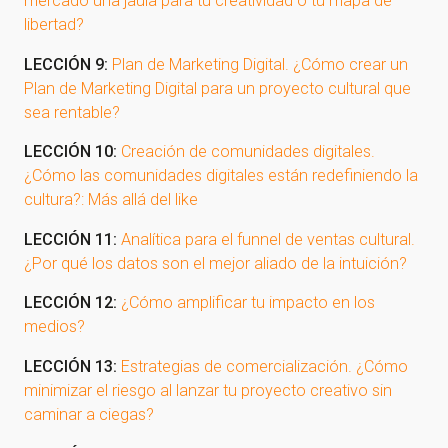
mercado una jaula para tu creatividad o tu mapa de
libertad?
LECCIÓN 9:
Plan de Marketing Digital. ¿Cómo crear un
Plan de Marketing Digital para un proyecto cultural que
¡Gracias por suscribirte a
sea rentable?
nuestra newsletter!
LECCIÓN 10:
Creación de comunidades digitales.
¿Cómo las comunidades digitales están redefiniendo la
¡Gracias por suscribirte a nuestra newsletter!
cultura?: Más allá del like
LECCIÓN 11:
Analítica para el funnel de ventas cultural.
Ir a la home
¿Por qué los datos son el mejor aliado de la intuición?
LECCIÓN 12:
¿Cómo amplificar tu impacto en los
medios?
LECCIÓN 13:
Estrategias de comercialización. ¿Cómo
minimizar el riesgo al lanzar tu proyecto creativo sin
caminar a ciegas?